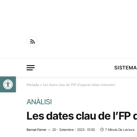
RSS
SISTEMA
Obre la barra d'eines
Portada
»
Les dates clau de l’FP d’aquest últim trimestre
ANÀLISI
Les dates clau de l’FP 
Bernat Ferrer
20 - Setembre - 2023 · 01:00
7 Minuts De Lectura