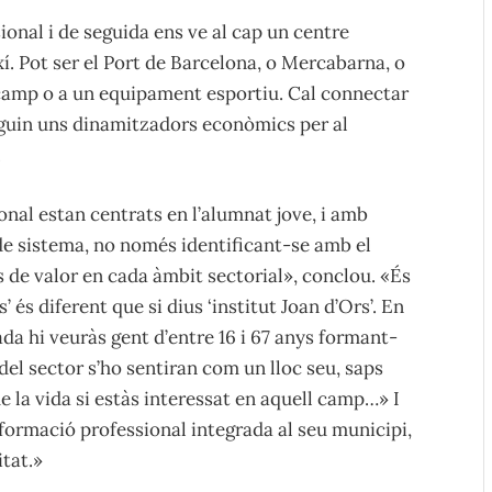
onal i de seguida ens ve al cap un centre
í. Pot ser el Port de Barcelona, o Mercabarna, o
 camp o a un equipament esportiu. Cal connectar
siguin uns dinamitzadors econòmics per al
.
onal estan centrats en l’alumnat jove, i amb
de sistema, no només identificant-se amb el
 de valor en cada àmbit sectorial», conclou. «És
s’ és diferent que si dius ‘institut Joan d’Ors’. En
da hi veuràs gent d’entre 16 i 67 anys formant-
del sector s’ho sentiran com un lloc seu, saps
de la vida si estàs interessat en aquell camp…» I
formació professional integrada al seu municipi,
tat.»