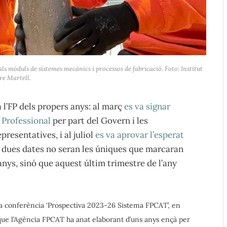
ls mòduls de sistemes mecànics i processos de fabricació. Foto: Institut
re Martell.
 l’FP dels propers anys: al març
es va signar
ó Professional
per part del Govern i les
presentatives, i al juliol
es va aprovar l’esperat
s dues dates no seran les úniques que marcaran
 anys, sinó que aquest últim trimestre de l’any
 la conferència ‘Prospectiva 2023-26 Sistema FPCAT’, en
que l’Agència FPCAT ha anat elaborant d’uns anys ençà per