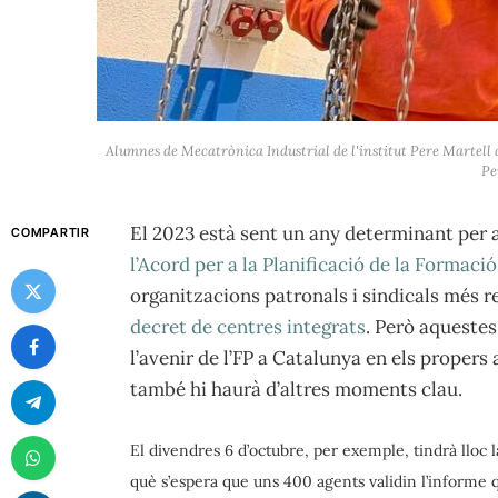
Alumnes de Mecatrònica Industrial de l'institut Pere Martell a
Pe
El 2023 està sent un any determinant per a
COMPARTIR
l’Acord per a la Planificació de la Formaci
organitzacions patronals i sindicals més re
decret de centres integrats
. Però aqueste
l’avenir de l’FP a Catalunya en els propers
també hi haurà d’altres moments clau.
El divendres 6 d’octubre, per exemple, tindrà lloc
què s’espera que uns 400 agents validin l’informe 