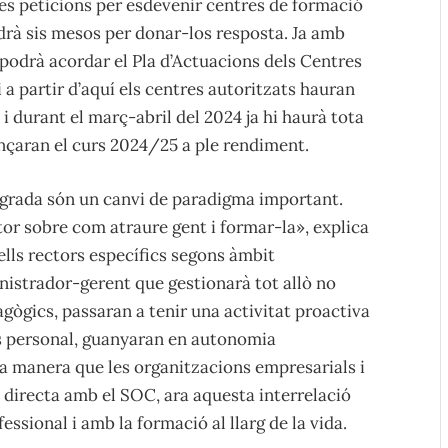
ves peticions per esdevenir centres de formació
ndrà sis mesos per donar-los resposta. Ja amb
podrà acordar el Pla d’Actuacions dels Centres
 a partir d’aquí els centres autoritzats hauran
 i durant el març-abril del 2024 ja hi haurà tota
nçaran el curs 2024/25 a ple rendiment.
egrada són un canvi de paradigma important.
or sobre com atraure gent i formar-la», explica
lls rectors específics segons àmbit
istrador-gerent que gestionarà tot allò no
gògics, passaran a tenir una activitat proactiva
és personal, guanyaran en autonomia
ixa manera que les organitzacions empresarials i
ió directa amb el SOC, ara aquesta interrelació
ssional i amb la formació al llarg de la vida.