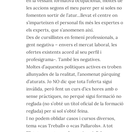
en la vessant formativa ocupacional, moltes de
les accions segons el meu parer per si soles no
fomenten sortir de l’atur…llevat el centre on
s’imparteixen el personal fix més les expertes o
els experts, que s’anomenen així.
Des de cursillistes en femení professionals, a
gent negativa – envers el mercat laboral, les
ofertes existents acord al seu perfil i
profesigrama-. També les negatives.
Moltes d’aquestes polítiques actives es troben
allunyades de la realitat, l’anomenat párquing
d’aturats. Jo NO dic que tota l’oferta sigui
invàlida, però fent un curs d’ics hores amb o
sense pràctiques, no perquè sigui formació no
reglada (no s’obté un títol oficial de la formació
reglada) per si sol s’obté feina.
I no podem oblidar casos i cursos diversos,
tema «cas Treball» o «cas Pallarols». A tot