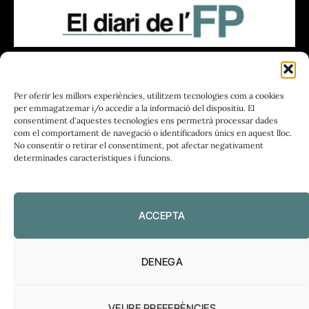
FUNDACIÓ
PERIODISME
Per oferir les millors experiències, utilitzem tecnologies com a cookies
PLIRAL
per emmagatzemar i/o accedir a la informació del dispositiu. El
consentiment d'aquestes tecnologies ens permetrà processar dades
com el comportament de navegació o identificadors únics en aquest lloc.
No consentir o retirar el consentiment, pot afectar negativament
determinades característiques i funcions.
Política de privadesa
|
Política de cookies
ACCEPTA
DENEGA
VEURE PREFERÈNCIES