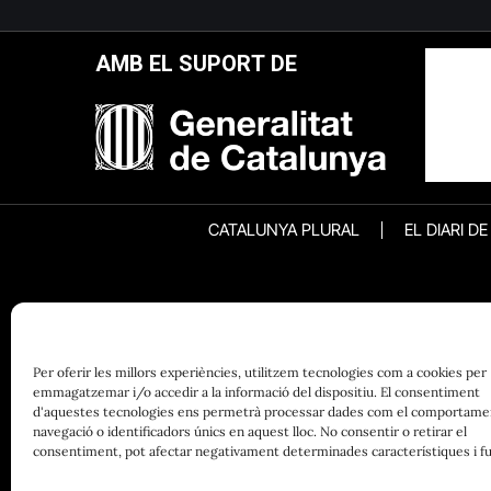
AMB EL SUPORT DE
CATALUNYA PLURAL
EL DIARI D
Per oferir les millors experiències, utilitzem tecnologies com a cookies per
emmagatzemar i/o accedir a la informació del dispositiu. El consentiment
d'aquestes tecnologies ens permetrà processar dades com el comportame
navegació o identificadors únics en aquest lloc. No consentir o retirar el
consentiment, pot afectar negativament determinades característiques i fu