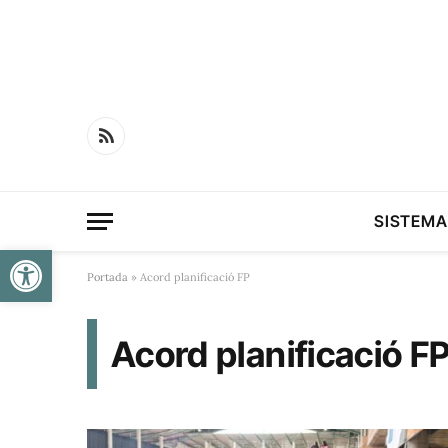
RSS
SISTEMA
Obre la barra d'eines
Portada
»
Acord planificació FP
Acord planificació F