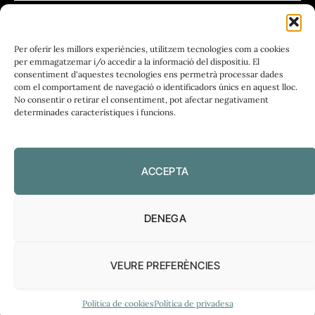
FUNDACIÓ
PERIODISME
Per oferir les millors experiències, utilitzem tecnologies com a cookies
PLIRAL
per emmagatzemar i/o accedir a la informació del dispositiu. El
consentiment d'aquestes tecnologies ens permetrà processar dades
com el comportament de navegació o identificadors únics en aquest lloc.
No consentir o retirar el consentiment, pot afectar negativament
determinades característiques i funcions.
Política de privadesa
|
Política de cookies
ACCEPTA
DENEGA
VEURE PREFERÈNCIES
El Diari de l’FP, 2026
Política de cookies
Política de privadesa