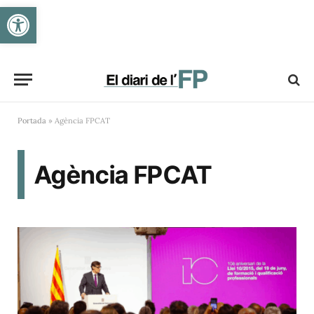
Obre la barra d'eines
Portada
»
Agència FPCAT
Agència FPCAT