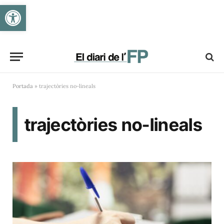
Obre la barra d'eines
Portada
»
trajectòries no-lineals
trajectòries no-lineals