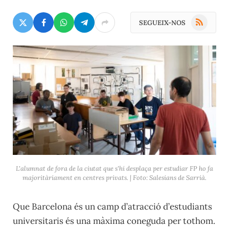
RSS
SEGUEIX-NOS
L'alumnat de fora de la ciutat que s'hi desplaça per estudiar FP ho fa
majoritàriament en centres privats. | Foto: Salesians de Sarrià.
Que Barcelona és un camp d’atracció d’estudiants
universitaris és una màxima coneguda per tothom.