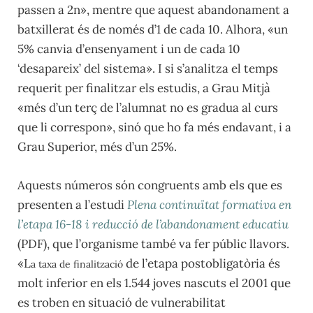
passen a 2n», mentre que aquest abandonament a
batxillerat és de només d’1 de cada 10. Alhora, «un
5% canvia d’ensenyament i un de cada 10
‘desapareix’ del sistema». I si s’analitza el temps
requerit per finalitzar els estudis, a Grau Mitjà
«més d’un terç de l’alumnat no es gradua al curs
que li correspon», sinó que ho fa més endavant, i a
Grau Superior, més d’un 25%.
Aquests números són congruents amb els que es
presenten a l’estudi
Plena continuïtat formativa en
l’etapa 16-18 i reducció de l’abandonamen
t educatiu
(PDF), que l’organisme també va fer públic llavors.
«L
de l’etapa postobligatòria és
a taxa de finalització
molt inferior en els 1.544 joves nascuts el 2001 que
es troben en situació de vulnerabilitat