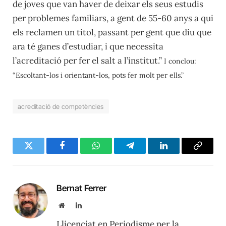
de joves que van haver de deixar els seus estudis
per problemes familiars, a gent de 55-60 anys a qui
els reclamen un títol, passant per gent que diu que
ara té ganes d’estudiar, i que necessita
l’acreditació per fer el salt a l’institut.”
I conclou:
“Escoltant-los i orientant-los, pots fer molt per ells.”
acreditació de competències
Twitter
Facebook
WhatsApp
Telegram
LinkedIn
Copy
Link
Bernat Ferrer
Website
LinkedIn
Llicenciat en Periodisme per la