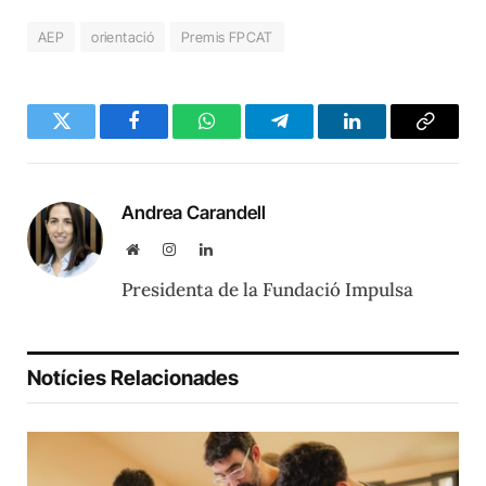
AEP
orientació
Premis FPCAT
Twitter
Facebook
WhatsApp
Telegram
LinkedIn
Copy
Link
Andrea Carandell
Website
Instagram
LinkedIn
Presidenta de la Fundació Impulsa
Notícies Relacionades