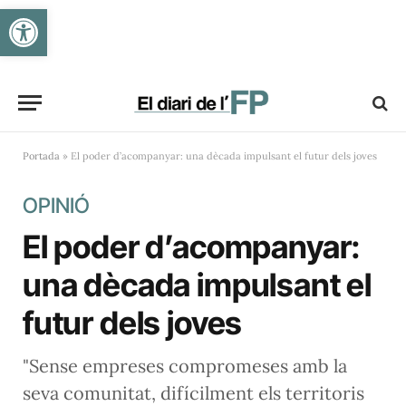
Obre la barra d'eines
Portada
»
El poder d’acompanyar: una dècada impulsant el futur dels joves
OPINIÓ
El poder d’acompanyar:
una dècada impulsant el
futur dels joves
"Sense empreses compromeses amb la
seva comunitat, difícilment els territoris