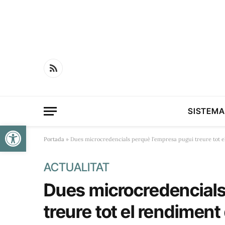
RSS
SISTEMA
Obre la barra d'eines
Portada
»
Dues microcredencials perquè l’empresa pugui treure tot e
ACTUALITAT
Dues microcredencials
treure tot el rendiment