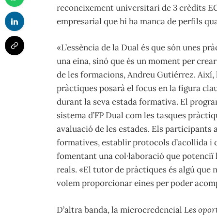
reconeixement universitari de 3 crèdits EC
empresarial que hi ha manca de perfils qual
«L’essència de la Dual és que són unes pr
una eina, sinó que és un moment per crear s
de les formacions, Andreu Gutiérrez. Així,
pràctiques posarà el focus en la figura c
durant la seva estada formativa. El progr
sistema d’FP Dual com les tasques pràctiqu
avaluació de les estades. Els participants 
formatives, establir protocols d’acollida i
fomentant una col·laboració que potenciï 
reals. «El tutor de pràctiques és algú que 
volem proporcionar eines per poder acomp
D’altra banda, la microcredencial
Les opor