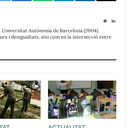
Twitter
Facebook
WhatsApp
Telegram
LinkedIn
Copy
Link
Website
LinkedI
la Universitat Autònoma de Barcelona (2004).
ura i desigualtats, així com en la intersecció entre
TAT
ACTUALITAT