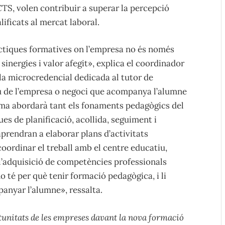
TS, volen contribuir a superar la percepció
ificats al mercat laboral.
àctiques formatives on l’empresa no és només
inergies i valor afegit», explica el coordinador
 la microcredencial dedicada al tutor de
lau de l’empresa o negoci que acompanya l’alumne
ama abordarà tant els fonaments pedagògics del
es de planificació, acollida, seguiment i
aprendran a elaborar plans d’activitats
 coordinar el treball amb el centre educatiu,
l’adquisició de competències professionals
no té per què tenir formació pedagògica, i li
anyar l’alumne», ressalta.
tunitats de les empreses davant la nova formació