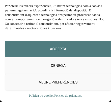
Per oferir les millors experiències, utilitzem tecnologies com a cookies
per emmagatzemar i/o accedir a la informació del dispositiu. El
FUNDACIÓ
consentiment d'aquestes tecnologies ens permetrà processar dades
PERIODISME
com el comportament de navegació o identificadors únics en aquest lloc.
No consentir o retirar el consentiment, pot afectar negativament
PLIRAL
determinades característiques i funcions.
ACCEPTA
Política de privadesa
|
Política de cookies
DENEGA
VEURE PREFERÈNCIES
Política de cookies
Política de privadesa
El Diari de l’FP, 2026