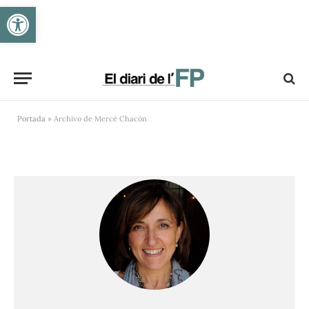
Obre la barra d'eines
Portada
»
Archivo de Mercè Chacón