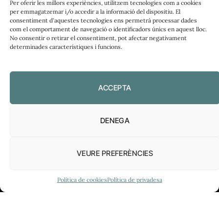
Per oferir les millors experiències, utilitzem tecnologies com a cookies
per emmagatzemar i/o accedir a la informació del dispositiu. El
consentiment d'aquestes tecnologies ens permetrà processar dades
com el comportament de navegació o identificadors únics en aquest lloc.
No consentir o retirar el consentiment, pot afectar negativament
FUNDACIÓ
determinades característiques i funcions.
PERIODISME
PLIRAL
ACCEPTA
DENEGA
Política de privadesa
|
Política de cookies
VEURE PREFERÈNCIES
Política de cookies
Política de privadesa