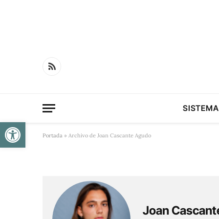
RSS
SISTEMA
Obre la barra d'eines
Portada
»
Archivo de Joan Cascante Agudo
Joan Cascant