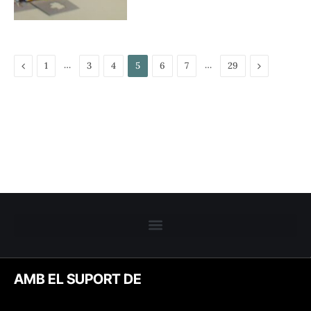
Previous
…
…
Next
1
3
4
5
6
7
29
AMB EL SUPORT DE