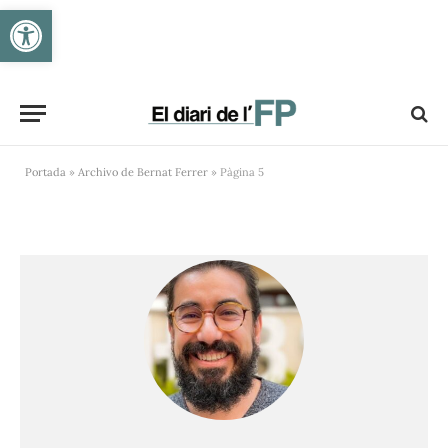
Obre la barra d'eines
Portada
»
Archivo de Bernat Ferrer
»
Pàgina 5