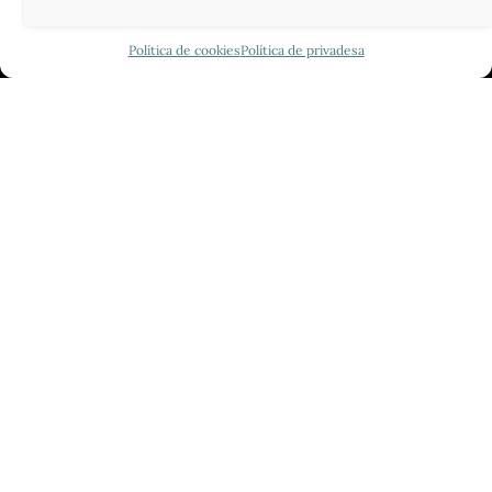
Política de cookies
Política de privadesa
FUNDACIÓ
PERIODISME
PLIRAL
Política de privadesa
|
Política de cookies