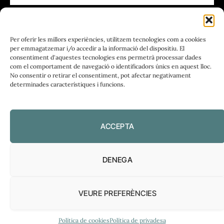
FUNDACIÓ
PERIODISME
Per oferir les millors experiències, utilitzem tecnologies com a cookies
PLIRAL
per emmagatzemar i/o accedir a la informació del dispositiu. El
consentiment d'aquestes tecnologies ens permetrà processar dades
com el comportament de navegació o identificadors únics en aquest lloc.
No consentir o retirar el consentiment, pot afectar negativament
determinades característiques i funcions.
Política de privadesa
|
Política de cookies
ACCEPTA
DENEGA
VEURE PREFERÈNCIES
El Diari de l’FP, 2026
Política de cookies
Política de privadesa