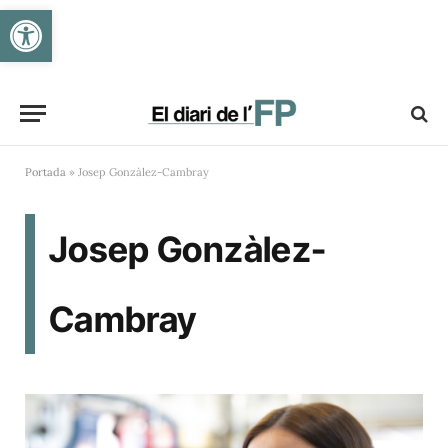
Obre la barra d'eines
Portada
»
Josep Gonzàlez-Cambray
Josep Gonzàlez-
Cambray