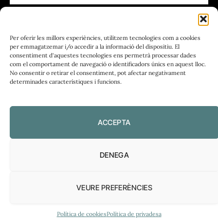
FUNDACIÓ
PERIODISME
Per oferir les millors experiències, utilitzem tecnologies com a cookies
PLIRAL
per emmagatzemar i/o accedir a la informació del dispositiu. El
consentiment d'aquestes tecnologies ens permetrà processar dades
com el comportament de navegació o identificadors únics en aquest lloc.
No consentir o retirar el consentiment, pot afectar negativament
determinades característiques i funcions.
Política de privadesa
|
Política de cookies
ACCEPTA
DENEGA
VEURE PREFERÈNCIES
El Diari de l’FP, 2026
Política de cookies
Política de privadesa