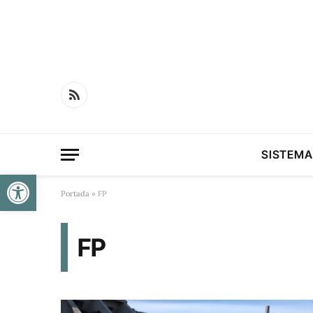
RSS
SISTEMA
Obre la barra d'eines
Portada
»
FP
FP