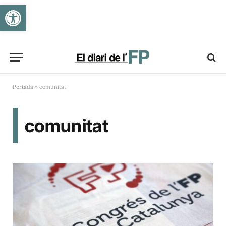
Obre la barra d'eines
Portada
»
comunitat
comunitat