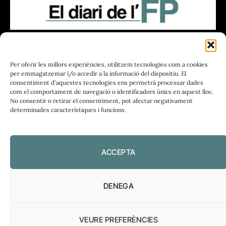
FUNDACIÓ
PERIODISME
Per oferir les millors experiències, utilitzem tecnologies com a cookies
PLIRAL
per emmagatzemar i/o accedir a la informació del dispositiu. El
consentiment d'aquestes tecnologies ens permetrà processar dades
com el comportament de navegació o identificadors únics en aquest lloc.
No consentir o retirar el consentiment, pot afectar negativament
determinades característiques i funcions.
Política de privadesa
|
Política de cookies
ACCEPTA
DENEGA
VEURE PREFERÈNCIES